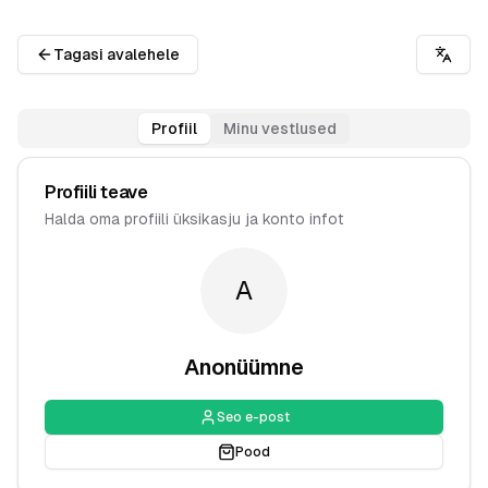
Tagasi avalehele
Profiil
Minu vestlused
Profiili teave
Halda oma profiili üksikasju ja konto infot
A
Anonüümne
Seo e-post
Pood